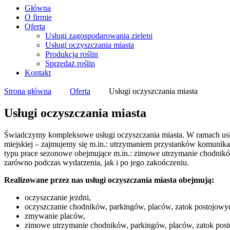
Główna
O firmie
Oferta
Usługi zagospodarowania zieleni
Usługi oczyszczania miasta
Produkcja roślin
Sprzedaż roślin
Kontakt
Strona główna
Oferta
Usługi oczyszczania miasta
Usługi oczyszczania miasta
Świadczymy kompleksowe usługi oczyszczania miasta. W ramach usłu
miejskiej – zajmujemy się m.in.: utrzymaniem przystanków komunika
typu prace sezonowe obejmujące m.in.: zimowe utrzymanie chodnik
zarówno podczas wydarzenia, jak i po jego zakończeniu.
Realizowane przez nas usługi oczyszczania miasta obejmują:
oczyszczanie jezdni,
oczyszczanie chodników, parkingów, placów, zatok postojowy
zmywanie placów,
zimowe utrzymanie chodników, parkingów, placów, zatok posto