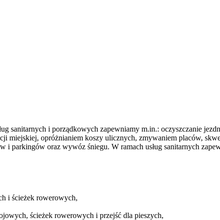
g sanitarnych i porządkowych zapewniamy m.in.: oczyszczanie jezdni
cji miejskiej, opróżnianiem koszy ulicznych, zmywaniem placów, skw
ów i parkingów oraz wywóz śniegu. W ramach usług sanitarnych zap
ch i ścieżek rowerowych,
jowych, ścieżek rowerowych i przejść dla pieszych,